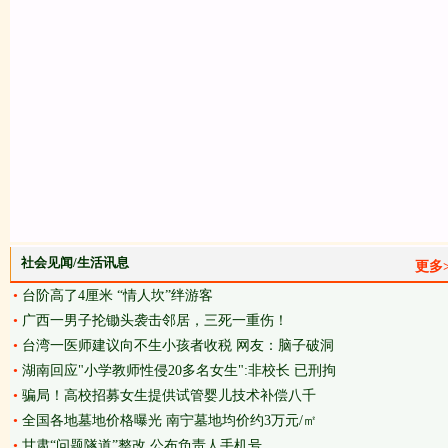
社会见闻/生活讯息
更多>
•
台阶高了4厘米 “情人坎”绊游客
•
广西一男子抡锄头袭击邻居，三死一重伤！
•
台湾一医师建议向不生小孩者收税 网友：脑子破洞
•
湖南回应"小学教师性侵20多名女生":非校长 已刑拘
•
骗局！高校招募女生提供试管婴儿技术补偿八千
•
全国各地墓地价格曝光 南宁墓地均价约3万元/㎡
•
甘肃“问题隧道”整改 公布负责人手机号