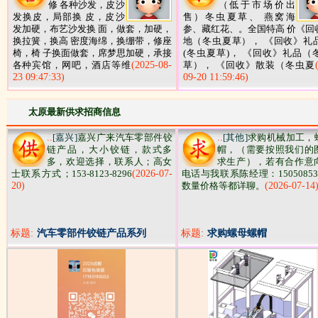
修 各种沙发，皮沙
（低于市场价出
发换皮，局部换 皮，皮沙
售）冬虫夏草、 燕窝海
发加硬，布艺沙发换 面，做套，加硬，
参、藏红花、。全国特高 价《回
换拉簧，换高 密度海绵，换绷带，修座
地（冬虫夏草）， 《回收》礼
椅，椅 子换面做套，席梦思加硬，承接
(冬虫夏草)， 《回收》礼品（
各种宾馆，网吧，酒店等维
(2025-08-
草）， 《回收》散装（冬虫夏
23 09:47:33)
09-20 11:59:46)
太原最新供求招商信息
..
[嘉兴]
嘉兴广来汽车零部件铰
..
[其他]
求购机械加工，
链产品，大小铰链，款式多
帽，（需要按照我们的
多，欢迎选择，联系人；高女
求生产），若有合作意
士联系方式；153-8123-8296
(2026-07-
电话与我联系陈经理：15050853
20)
数量价格等都详聊。
(2026-07-14
标题:
汽车零部件铰链产品系列
标题:
求购螺母螺帽