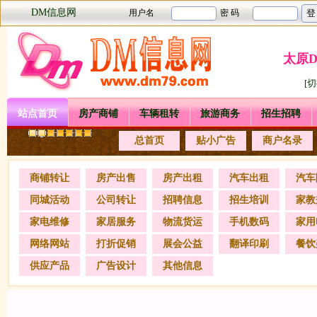
DM信息网
太原
[
站点首页
房产商铺
车辆租转
旅游商务
招生招聘
总首页
贴小广告
商户名录
商铺转让
房产出售
房产出租
汽车出租
汽车
同城活动
公司转让
招聘信息
招生培训
家教
家电维修
家居服务
物流货运
手机数码
家用
网络网站
打折促销
展会公益
翻译印刷
餐饮
供应产品
广告设计
其他信息