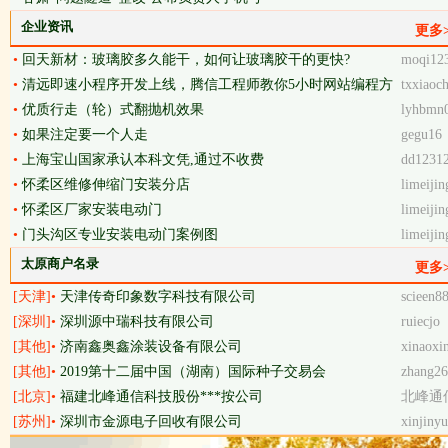
企业资讯
更多>
•
回天新材：玻璃胶多久能干，如何让玻璃胶干的更快?
moqi12
•
清远即速小程序开发上线，腾信工程师教你5小时网站编程方
txxiaoc
法
•
优质行走（轮）式翻抛机效果
lyhbmn
•
如果注定要一个人走
gegu16
•
上海宝山国家承认本科文凭,通过不收费
dd1231
•
怀柔区维修伸缩门安装分店
limeijin
•
怀柔区厂家安装电动门
limeijin
•
门头沟区专业安装电动门案例图
limeijin
太原商户名录
更多>
[天津]•
天津传奇印象数字科技有限公司
scieen8
[深圳]•
深圳源中瑞科技有限公司
ruiecjo
[其他]•
济南鑫奥鑫涂装设备有限公司
xinaoxin
[其他]•
2019第十二届中国（湖南）国际种子交易会
zhang26
[北京]•
福建北峰通信科技股份***按公司
北峰通
[苏州]•
深圳市金源电子回收有限公司
xinjinyu