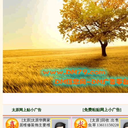
太原网上贴小广告
[免费粘贴网上小广告]
..
[太原]太原华腾家
..
[太原]回收.出售
居维修装饰主要维
虫草13611159228