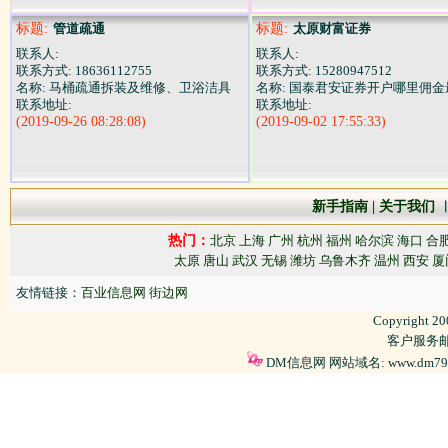
标题:
管道疏通
标题:
太原财富证券
联系人:
联系人:
联系方式: 18636112755
联系方式: 15280947512
名称: 马桶疏通拆装及维修、卫浴洁具
名称: 国泰君安证券开户哪里佣金
联系地址:
联系地址:
(2019-09-26 08:28:08)
(2019-09-02 17:55:33)
新手指南
|
关于我们
热门：
北京
上海
广州
杭州
福州
哈尔滨
海口
合
太原
唐山
武汉
无锡
潍坊
乌鲁木齐
温州
西安
厦
友情链接：
百业信息网
街边网
Copyright 2
客户服务邮箱
DM信息网 网站域名: www.dm79